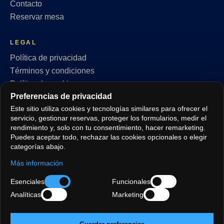
Contacto
Reservar mesa
LEGAL
Política de privacidad
Términos y condiciones
Política de cookies
Preferencias de privacidad
RGPD
Este sitio utiliza cookies y tecnologías similares para ofrecer el
Preferencias de privacidad
servicio, gestionar reservas, proteger los formularios, medir el
rendimiento y, solo con tu consentimiento, hacer remarketing.
SÍGUENOS
Puedes aceptar todo, rechazar las cookies opcionales o elegir
categorías abajo.
Más información
IDIOMAS
Esenciales
Funcionales
EN
TR
DE
FR
ES
AR
Analíticas
Marketing
ENCUÉNTRANOS:
Oxford Street
·
Marylebone
·
Bond Street
·
Halal · Central London
·
St Christopher's Place
·
Private dining
·
Mayfair
·
Soho · Oxford Circus
·
Fitzrovia
·
Covent Garden
·