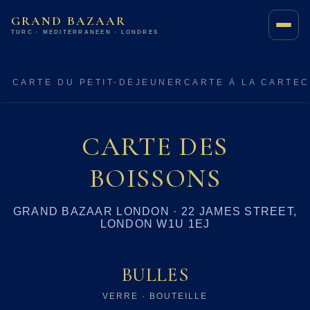
GRAND BAZAAR
TURC · MÉDITERRANÉEN · LONDRES
CARTE DU PETIT-DÉJEUNER
CARTE À LA CARTE
C
CARTE DES
BOISSONS
GRAND BAZAAR LONDON · 22 JAMES STREET,
LONDON W1U 1EJ
BULLES
VERRE · BOUTEILLE