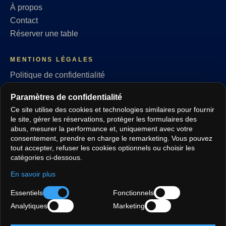
À propos
Contact
Réserver une table
MENTIONS LÉGALES
Politique de confidentialité
Conditions générales
Paramètres de confidentialité
Politique des cookies
Ce site utilise des cookies et technologies similaires pour fournir
RGPD
le site, gérer les réservations, protéger les formulaires des
Paramètres de confidentialité
abus, mesurer la performance et, uniquement avec votre
consentement, prendre en charge le remarketing. Vous pouvez
tout accepter, refuser les cookies optionnels ou choisir les
SUIVEZ-NOUS
catégories ci-dessous.
En savoir plus
Essentiels
Fonctionnels
LANGUES
Analytiques
Marketing
EN
TR
DE
FR
ES
AR