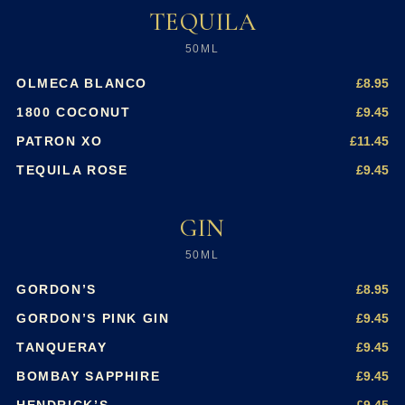
TEQUILA
50ML
£8.95
OLMECA BLANCO
£9.45
1800 COCONUT
£11.45
PATRON XO
£9.45
TEQUILA ROSE
GIN
50ML
£8.95
GORDON’S
£9.45
GORDON’S PINK GIN
£9.45
TANQUERAY
£9.45
BOMBAY SAPPHIRE
£9.45