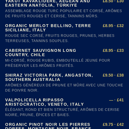
£8.50 · £30
YAKUT KAVAKLIDERE, AEGEAN AND
EASTERN ANATOLIA, TÜRKIYE
ASSEMBLAGE ROUGE TURC POPULAIRE ET CORSÉ, ARÔMES
DE FRUITS ROUGES ET CERISE, TANNINS MÛRS.
£8.95 · £32
ORGANIC MERLOT BELLINO, TERRE
SICILIANE, ITALY
ROUGE SEC CORSÉ, FRUITS ROUGES, PRUNES, HERBES
TERREUSES, TANNINS SOUPLES.
£8.95 · £33
CABERNET SAUVIGNON LONG
COUNTRY, CHILE
MI-CORSÉ, ROUGE RUBIS, EMBOUTEILLÉ JEUNE POUR
PRÉSERVER LES ARÔMES FRUITÉS.
£9.50 · £38
SHIRAZ VICTORIA PARK, ANGASTON,
SOUTHERN AUSTRALIA
ARÔMES GÉNÉREUX DE PRUNE ET MÛRE AVEC UNE TOUCHE
DE POIVRE NOIR.
— · £41
VALPOLICELLA RIPASSO
ARISTOCRATICO, VENETO, ITALY
ÉLÉGANT, ROND ET BIEN STRUCTURÉ, ARÔMES DE CERISE
NOIRE, PRUNE, ÉPICES ET BAIES.
£9.75 · £42
ORGANIC PINOT NOIR LES PIERRES
DOREES, MONTAGNE NOIR, FRANCE