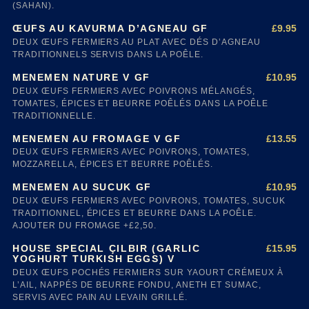
(SAHAN).
£9.95
ŒUFS AU KAVURMA D’AGNEAU GF
DEUX ŒUFS FERMIERS AU PLAT AVEC DÉS D’AGNEAU
TRADITIONNELS SERVIS DANS LA POÊLE.
£10.95
MENEMEN NATURE V GF
DEUX ŒUFS FERMIERS AVEC POIVRONS MÉLANGÉS,
TOMATES, ÉPICES ET BEURRE POÊLÉS DANS LA POÊLE
TRADITIONNELLE.
£13.55
MENEMEN AU FROMAGE V GF
DEUX ŒUFS FERMIERS AVEC POIVRONS, TOMATES,
MOZZARELLA, ÉPICES ET BEURRE POÊLÉS.
£10.95
MENEMEN AU SUCUK GF
DEUX ŒUFS FERMIERS AVEC POIVRONS, TOMATES, SUCUK
TRADITIONNEL, ÉPICES ET BEURRE DANS LA POÊLE.
AJOUTER DU FROMAGE +£2,50.
£15.95
HOUSE SPECIAL ÇILBIR (GARLIC
YOGHURT TURKISH EGGS) V
DEUX ŒUFS POCHÉS FERMIERS SUR YAOURT CRÉMEUX À
L’AIL, NAPPÉS DE BEURRE FONDU, ANETH ET SUMAC,
SERVIS AVEC PAIN AU LEVAIN GRILLÉ.