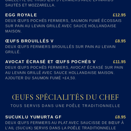
OMELETTE DE TROIS ŒUFS FERMIERS AVEC ÉPINARDS
SAUTÉS ET MOZZARELLA.
£12.95
EGG ROYALE
DEUX ŒUFS POCHÉS FERMIERS, SAUMON FUMÉ ÉCOSSAIS
SUR PAIN AU LEVAIN GRILLÉ AVEC SAUCE HOLLANDAISE
MAISON.
£8.95
ŒUFS BROUILLÉS V
DEUX ŒUFS FERMIERS BROUILLÉS SUR PAIN AU LEVAIN
GRILLÉ.
£11.95
AVOCAT ÉCRASÉ ET ŒUFS POCHÉS V
DEUX ŒUFS POCHÉS FERMIERS, AVOCAT ÉCRASÉ SUR PAIN
AU LEVAIN GRILLÉ AVEC SAUCE HOLLANDAISE MAISON.
AJOUTER DU SAUMON FUMÉ +£4,50.
ŒUFS SPÉCIALITÉS DU CHEF
TOUS SERVIS DANS UNE POÊLE TRADITIONNELLE
£8.95
SUCUKLU YUMURTA GF
DEUX ŒUFS FERMIERS AU PLAT AVEC SAUCISSE DE BŒUF À
L’AIL (SUCUK) SERVIS DANS LA POÊLE TRADITIONNELLE